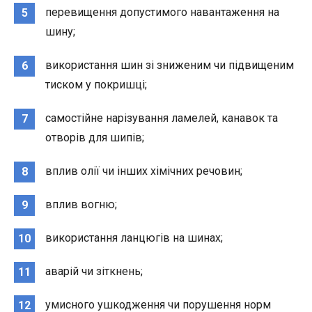
перевищення допустимого навантаження на
5
шину;
використання шин зі зниженим чи підвищеним
6
тиском у покришці;
самостійне нарізування ламелей, канавок та
7
отворів для шипів;
вплив олії чи інших хімічних речовин;
8
вплив вогню;
9
використання ланцюгів на шинах;
10
аварій чи зіткнень;
11
умисного ушкодження чи порушення норм
12