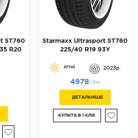
rt ST760
Starmaxx Ultrasport ST760
35 R20
225/40 R19 93Y
літні
2023p.
а
4978
ГРН.
ДЕТАЛЬНІШЕ
Е
КУПИТИ В 1 КЛІК