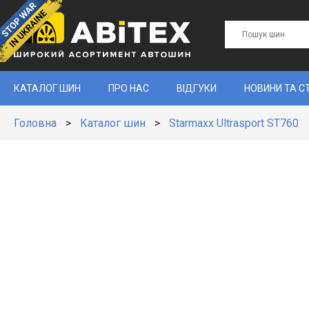
КАТАЛОГ ШИН
ПРО НАС
ВІДГУКИ
НОВИНИ ТА С
Головна
>
Каталог шин
>
Starmaxx Ultrasport ST760