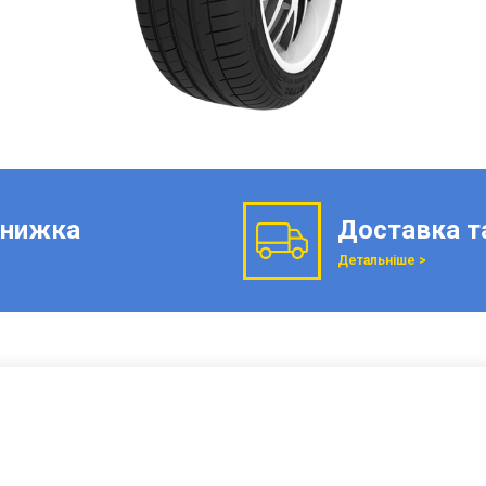
нижка
Доставка т
Детальніше >