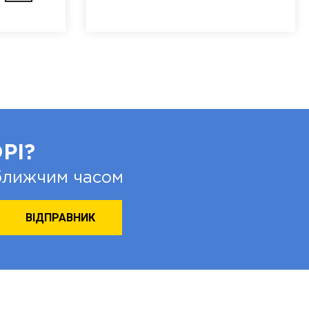
РІ?
йближчим часом