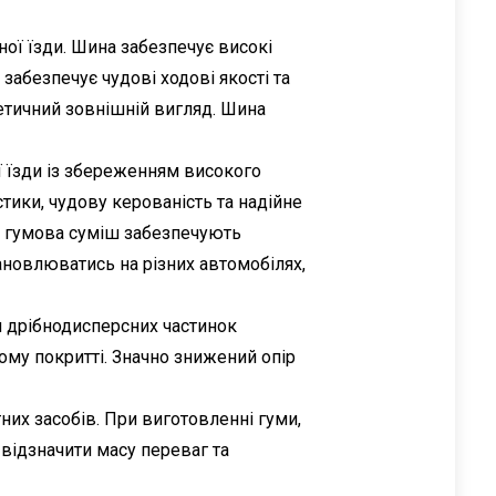
ої їзди. Шина забезпечує високі
забезпечує чудові ходові якості та
етичний зовнішній вигляд. Шина
ої їзди із збереженням високого
ики, чудову керованість та надійне
а гумова суміш забезпечують
ановлюватись на різних автомобілях,
м дрібнодисперсних частинок
ому покритті. Значно знижений опір
них засобів. При виготовленні гуми,
відзначити масу переваг та