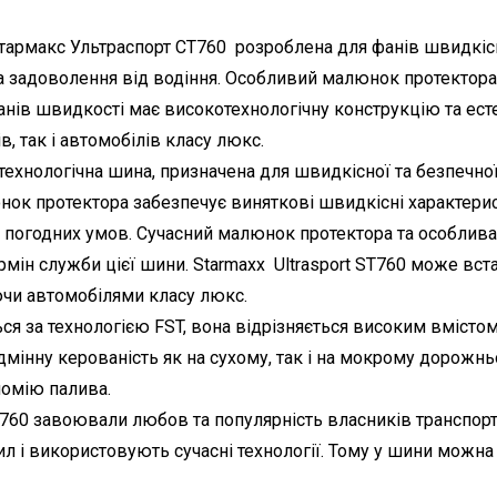
Стармакс Ультраспорт СТ760 розроблена для фанів швидкісн
а задоволення від водіння. Особливий малюнок протектора 
анів швидкості має високотехнологічну конструкцію та ест
в, так і автомобілів класу люкс.
котехнологічна шина, призначена для швидкісної та безпечн
ок протектора забезпечує виняткові швидкісні характерист
 погодних умов. Сучасний малюнок протектора та особлив
рмін служби цієї шини. Starmaxx Ultrasport ST760 може вст
ючи автомобілями класу люкс.
ся за технологією FST, вона відрізняється високим вмісто
мінну керованість як на сухому, так і на мокрому дорожнь
номію палива.
ST760 завоювали любов та популярність власників транспорт
 і використовують сучасні технології. Тому у шини можна 