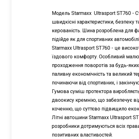
Модель Starmaxx Ultrasport ST760 - 
швидкісні характеристики, безпеку т
керованість. Шина розроблена для ф
підійде як для спортивних автомобілі
Starmaxx Ultrasport ST760 - це висо
їздового комфорту. Особливий малюн
проходження поворотів за будь-яких
паливну економічність та великий те
починаючи від спортивних, і закінчу
Гумова суміш протектора виробляєть
двоокису кремнію, що забезпечує від
коченню, що суттєво підвищило еко
Літні автошини Starmaxx Ultrasport 
розробники дотримуються всіх правил
позитивних властивостей.