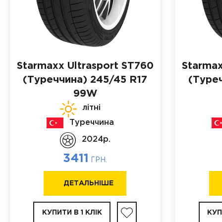
Starmaxx Ultrasport ST760
Starmax
(Туреччина)
245/45 R17
(Туре
99W
літні
Туреччина
2024p.
3411
ГРН.
ДЕТАЛЬНІШЕ
КУПИТИ В 1 КЛІК
КУП