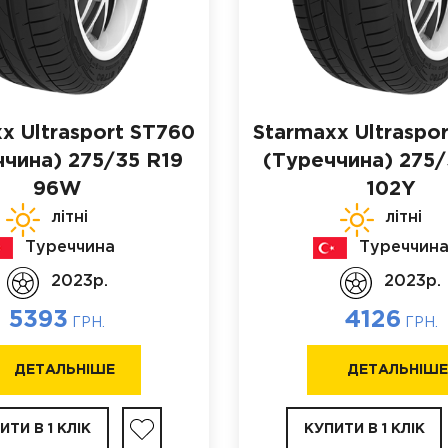
x Ultrasport ST760
Starmaxx Ultraspo
ччина)
275/35 R19
(Туреччина)
275/
96W
102Y
літні
літні
Туреччина
Туреччин
2023p.
2023p.
5393
4126
ГРН.
ГРН.
ДЕТАЛЬНІШЕ
ДЕТАЛЬНІШ
ИТИ В 1 КЛІК
КУПИТИ В 1 КЛІК