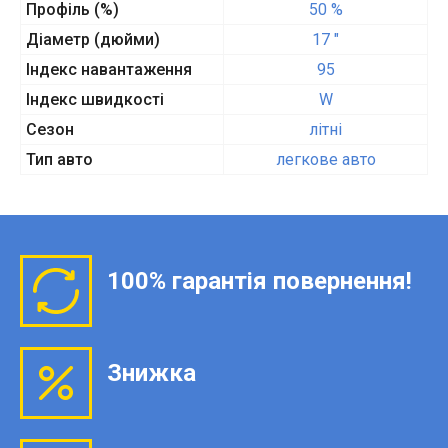
Профіль (%)
50 %
Діаметр (дюйми)
17 "
Індекс навантаження
95
Індекс швидкості
W
Сезон
літні
Тип авто
легкове авто
100% гарантія повернення!
Знижка