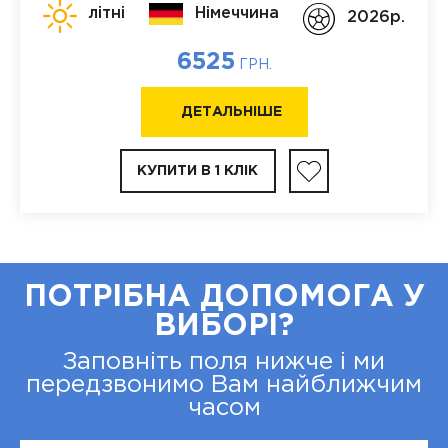
літні
Німеччина
2026p.
6525
ГРН.
ДЕТАЛЬНІШЕ
КУПИТИ В 1 КЛІК
ПОТРІБНА ДОПОМОГА У
ВИБОРІ?
Заповніть поля нижче і ми
передзвонимо Вам найближчим
часом