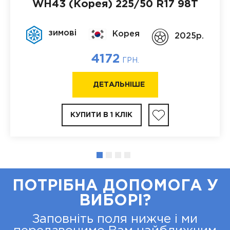
WH43 (Корея)
225/50 R17 98T
зимові
Корея
2025p.
4172
ГРН.
ДЕТАЛЬНІШЕ
КУПИТИ В 1 КЛІК
ПОТРІБНА ДОПОМОГА У
ВИБОРІ?
Заповніть поля нижче і ми