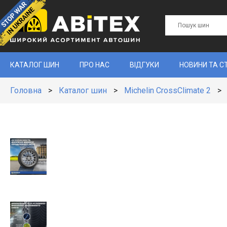
КАТАЛОГ ШИН
ПРО НАС
ВІДГУКИ
НОВИНИ ТА С
Головна
>
Каталог шин
>
Michelin CrossClimate 2
>