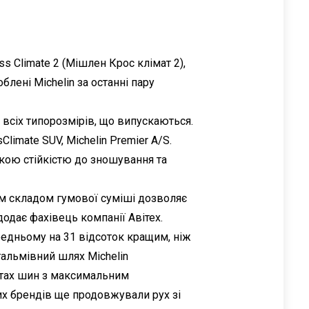
ss Climate 2 (Мішлен Крос клімат 2),
лені Michelin за останні пару
 всіх типорозмірів, що випускаються.
limate SUV, Michelin Premier A/S.
кою стійкістю до зношування та
им складом гумової суміші дозволяє
одає фахівець компанії Авітех.
редньому на 31 відсоток кращим, ніж
гальмівний шлях Michelin
естах шин з максимальним
ших брендів ще продовжували рух зі