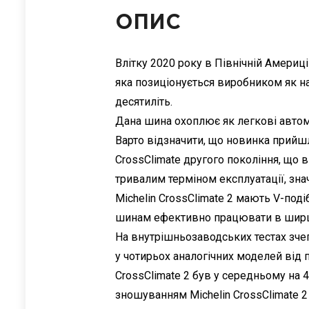
ОПИС
Влітку 2020 року в Північній Америці
яка позиціонується виробником як най
десятиліть.
Дана шина охоплює як легкові автомо
Варто відзначити, що новинка прийшла
CrossClimate другого покоління, що
тривалим терміном експлуатації, зн
Michelin CrossClimate 2 мають V-под
шинам ефективно працювати в ширшом
На внутрішньозаводських тестах зчеп
у чотирьох аналогічних моделей від 
CrossClimate 2 був у середньому на 
зношуванням Michelin CrossClimate 2