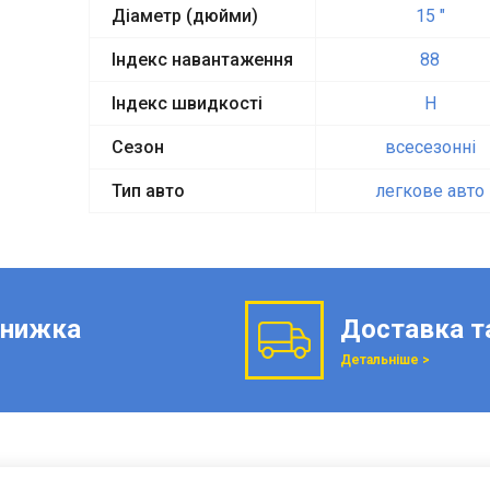
Діаметр (дюйми)
15 "
Індекс навантаження
88
Індекс швидкості
H
Сезон
всесезонні
Тип авто
легкове авто
нижка
Доставка т
Детальніше >