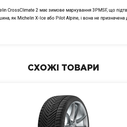
elin CrossClimate 2 має зимове маркування 3PMSF, що підт
на, як Michelin X-Ice або Pilot Alpine, і вона не призначен
СХОЖІ ТОВАРИ