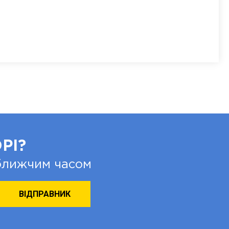
РІ?
йближчим часом