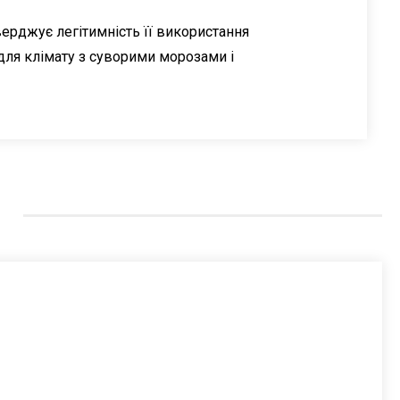
верджує легітимність її використання
а для клімату з суворими морозами і