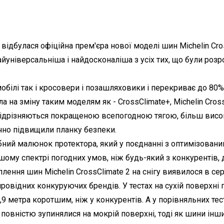
 відбулася офіційна прем'єра нової моделі шин Michelin Cro
універсальніша і найдосконаліша з усіх тих, що були розроб
білі так і кросовери і позашляховики і перекриває до 80%
 на зміну таким моделям як - CrossClimate+, Michelin CrossC
 відрізняються покращеною всепогодною тягою, більш висо
ачно підвищили планку безпеки.
ібний малюнок протектора, який у поєднанні з оптимізован
у спектрі погодних умов, ніж будь-який з конкурентів, д
лення шин Michelin CrossClimate 2 на снігу виявилося в се
провідних конкуруючих брендів. У тестах на сухій поверхні 
4,9 метра коротшим, ніж у конкурентів. А у порівняльних т
 повністю зупинялися на мокрій поверхні, тоді як шини ін