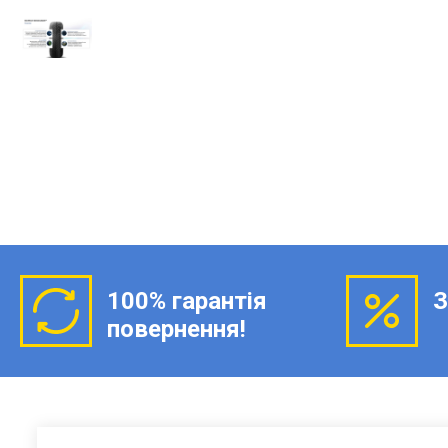
100% гарантія
З
повернення!