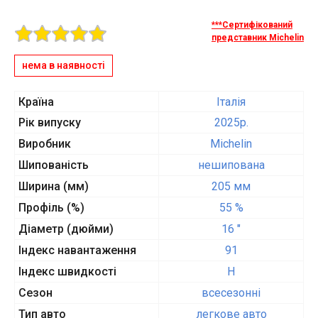
***Сертифікований
представник Michelin
нема в наявності
Країна
Італія
Рік випуску
2025p.
Виробник
Michelin
Шипованість
нешипована
Ширина (мм)
205 мм
Профіль (%)
55 %
Діаметр (дюйми)
16 "
Індекс навантаження
91
Індекс швидкості
H
Сезон
всесезонні
Тип авто
легкове авто