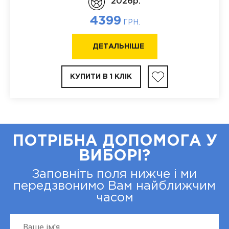
2026p.
4399
ГРН.
ДЕТАЛЬНІШЕ
КУПИТИ В 1 КЛІК
ПОТРІБНА ДОПОМОГА У
ВИБОРІ?
Заповніть поля нижче і ми
передзвонимо Вам найближчим
часом