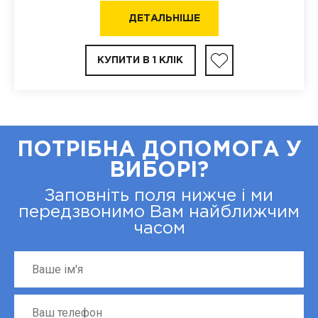
ДЕТАЛЬНІШЕ
КУПИТИ В 1 КЛІК
ПОТРІБНА ДОПОМОГА У
ВИБОРІ?
Заповніть поля нижче і ми
передзвонимо Вам найближчим
часом