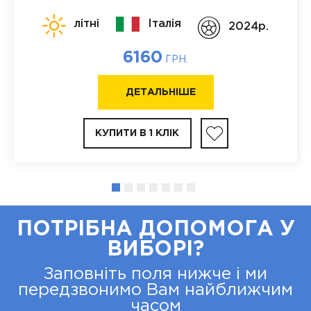
літні
Італія
2024p.
6160
ГРН.
ДЕТАЛЬНІШЕ
КУПИТИ В 1 КЛІК
ПОТРІБНА ДОПОМОГА У
ВИБОРІ?
Заповніть поля нижче і ми
передзвонимо Вам найближчим
часом