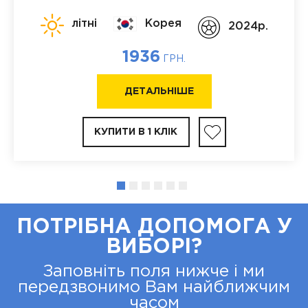
літні
Корея
2024p.
1936
ГРН.
ДЕТАЛЬНІШЕ
КУПИТИ В 1 КЛІК
ПОТРІБНА ДОПОМОГА У
ВИБОРІ?
Заповніть поля нижче і ми
передзвонимо Вам найближчим
часом