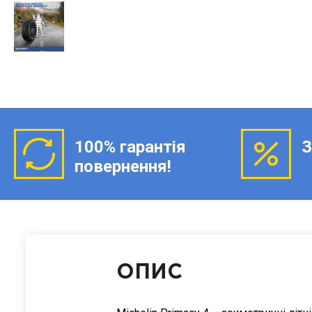
100% гарантія
З
повернення!
ОПИС