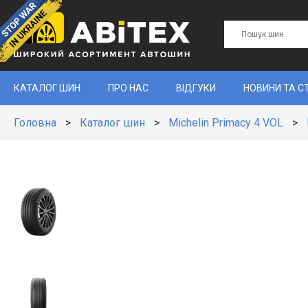
КАТАЛОГ ШИН
ПРО НАС
ВІДГУКИ
НОВИНИ ТА С
Головна
>
Каталог шин
>
Michelin Primacy 4 VOL
>