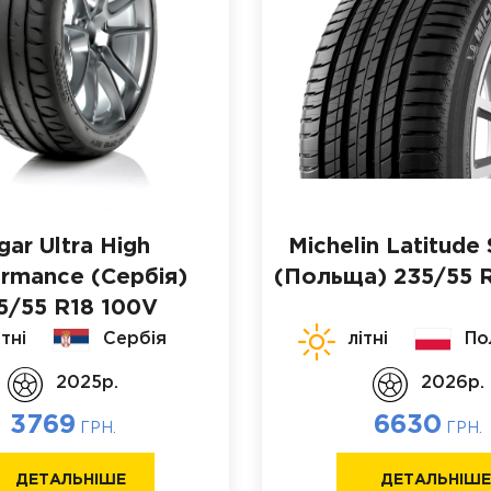
gar Ultra High
Michelin Latitude 
ormance (Сербія)
(Польща)
235/55 
5/55 R18 100V
ітні
Сербія
літні
По
2025p.
2026p.
3769
6630
ГРН.
ГРН.
ДЕТАЛЬНІШЕ
ДЕТАЛЬНІШ