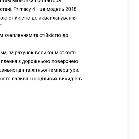
востям малюнка протектора
тані. Primacy 4 - це модель 2018
кою стійкістю до аквапланування,
ї.
им зчепленням та стійкістю до
а, за рахунок великої місткості,
чеплення з дорожньою поверхнею.
ивної дії та літньої температури.
аного палива і шкідливих викидів в