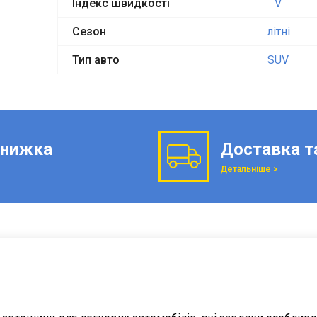
Індекс швидкості
V
Сезон
літні
Тип авто
SUV
нижка
Доставка т
Детальніше >