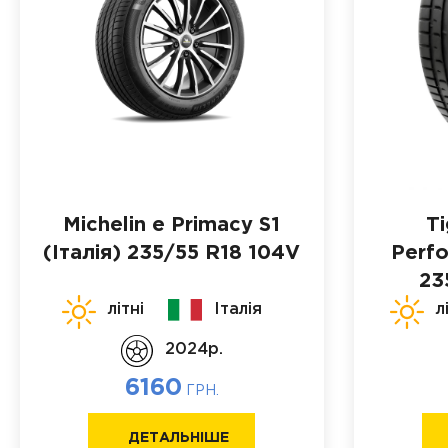
Michelin e Primacy S1
Ti
(Італія)
235/55 R18 104V
Perf
23
літні
Італія
л
2024p.
6160
ГРН.
ДЕТАЛЬНІШЕ