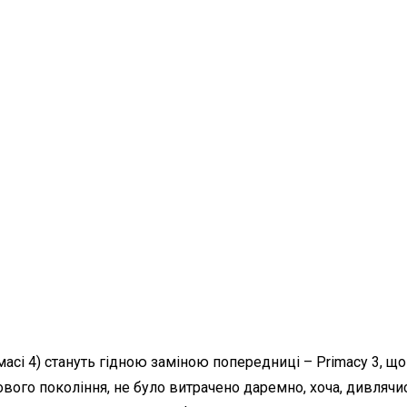
асі 4) стануть гідною заміною попередниці – Primacy 3, що
ого покоління, не було витрачено даремно, хоча, дивлячис