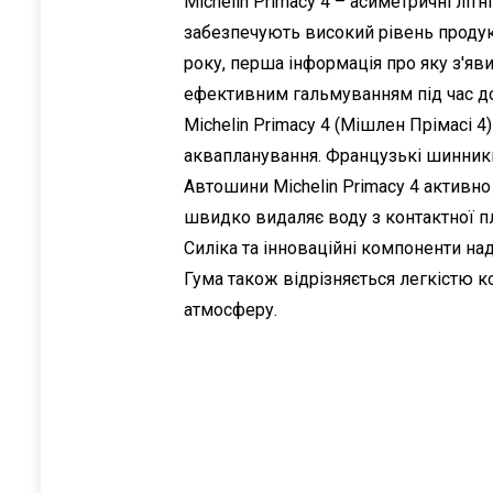
Michelin Primacy 4 – асиметричні лі
забезпечують високий рівень продукт
року, перша інформація про яку з'яв
ефективним гальмуванням під час до
Michelin Primacy 4 (Мішлен Прімасі 4
аквапланування. Французькі шинник
Автошини Michelin Primacy 4 активно
швидко видаляє воду з контактної 
Силіка та інноваційні компоненти над
Гума також відрізняється легкістю к
атмосферу.