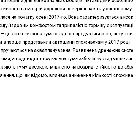
тні автошини для легкових автомобілів, які завдяки особли
ивності на мокрій дорожній поверхні навіть у зношеному с
илася на початку осені 2017-го. Вона характеризується висо
щу, їздовим комфортом та тривалістю терміну експлуатаці
) – це літня легкова гума з гідною продуктивністю, потужн
и вперше представили автошини споживачам у 2017 році.
 пручаються на аквапланування. Розвинена дренажна систем
плями, а водовідштовхувальна гума забезпечує відмінне з
іляють гуму високою міцністю на розрив, стійкістю до абраз
очення, що, як відомо, впливає зниження кількості спожив